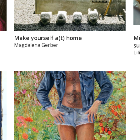
Make yourself a(t) home
Mi
Magdalena Gerber
su
Li