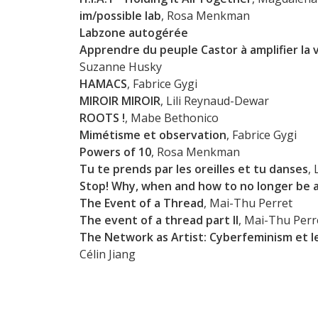
im/possible lab
, Rosa Menkman
Labzone autogérée
Apprendre du peuple Castor à amplifier la vi
Suzanne Husky
HAMACS
, Fabrice Gygi
MIROIR MIROIR
, Lili Reynaud-Dewar
ROOTS !
, Mabe Bethonico
Mimétisme et observation
, Fabrice Gygi
Powers of 10
, Rosa Menkman
Tu te prends par les oreilles et tu danses
,
Stop! Why, when and how to no longer be a
The Event of a Thread
, Mai-Thu Perret
The event of a thread part II
, Mai-Thu Perr
The Network as Artist: Cyberfeminism et l
Célin Jiang