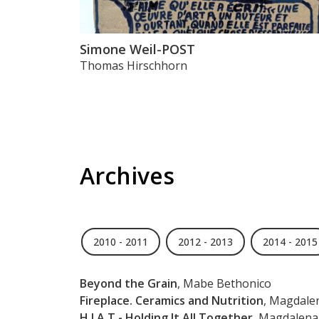
Simone Weil-POST
Thomas Hirschhorn
Archives
2010 - 2011
2012 - 2013
2014 - 2015
Beyond the Grain
, Mabe Bethonico
Fireplace. Ceramics and Nutrition
, Magdale
H.I.A.T - Holding It All Together
, Magdalena