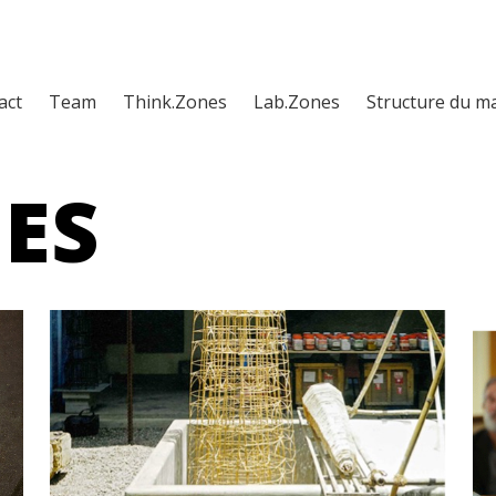
act
Team
Think.Zones
Lab.Zones
Structure du m
ES