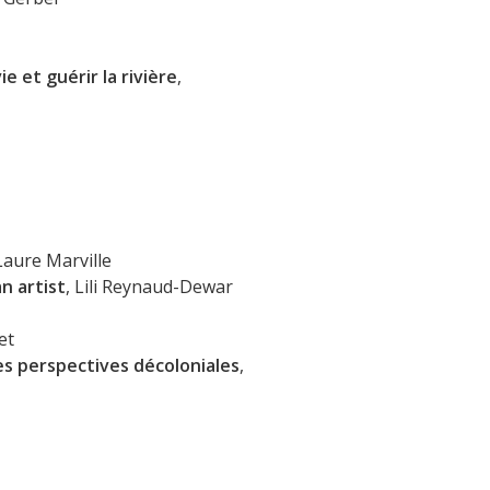
e et guérir la rivière
,
 Laure Marville
n artist
, Lili Reynaud-Dewar
et
es perspectives décoloniales
,