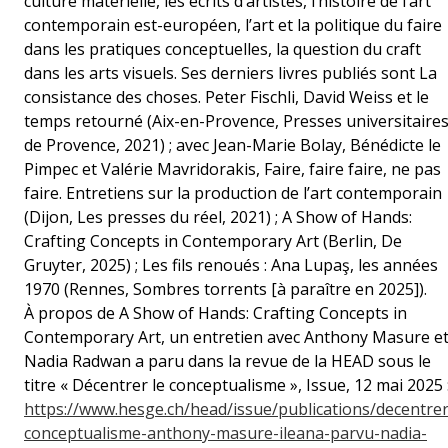
culture matérielle, les écrits d’artistes, l’histoire de l’art
contemporain est-européen, l’art et la politique du faire
dans les pratiques conceptuelles, la question du craft
dans les arts visuels. Ses derniers livres publiés sont La
consistance des choses. Peter Fischli, David Weiss et le
temps retourné (Aix-en-Provence, Presses universitaire
de Provence, 2021) ; avec Jean-Marie Bolay, Bénédicte le
Pimpec et Valérie Mavridorakis, Faire, faire faire, ne pas
faire. Entretiens sur la production de l’art contemporain
(Dijon, Les presses du réel, 2021) ; A Show of Hands:
Crafting Concepts in Contemporary Art (Berlin, De
Gruyter, 2025) ; Les fils renoués : Ana Lupaş, les années
1970 (Rennes, Sombres torrents [à paraître en 2025]).
À propos de A Show of Hands: Crafting Concepts in
Contemporary Art, un entretien avec Anthony Masure e
Nadia Radwan a paru dans la revue de la HEAD sous le
titre « Décentrer le conceptualisme », Issue, 12 mai 2025 
https://www.hesge.ch/head/issue/publications/decentrer
conceptualisme-anthony-masure-ileana-parvu-nadia-